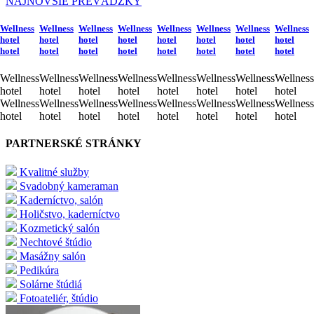
NAJNOVŠIE PREVÁDZKY
Wellness
Wellness
Wellness
Wellness
Wellness
Wellness
Wellness
Wellness
hotel
hotel
hotel
hotel
hotel
hotel
hotel
hotel
hotel
hotel
hotel
hotel
hotel
hotel
hotel
hotel
Wellness
Wellness
Wellness
Wellness
Wellness
Wellness
Wellness
Wellness
hotel
hotel
hotel
hotel
hotel
hotel
hotel
hotel
Wellness
Wellness
Wellness
Wellness
Wellness
Wellness
Wellness
Wellness
hotel
hotel
hotel
hotel
hotel
hotel
hotel
hotel
PARTNERSKÉ STRÁNKY
Kvalitné služby
Svadobný kameraman
Kaderníctvo, salón
Holičstvo, kaderníctvo
Kozmetický salón
Nechtové štúdio
Masážny salón
Pedikúra
Solárne štúdiá
Fotoateliér, štúdio