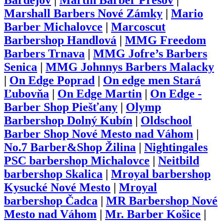
Bardejov
|
Martin Barber Prešov
|
Marshall Barbers Nové Zámky
|
Mario
Barber Michalovce
|
Marcoscut
Barbershop Handlová
|
MMG Freedom
Barbers Trnava
|
MMG Jofre’s Barbers
Senica
|
MMG Johnnys Barbers Malacky
|
On Edge Poprad
|
On edge men Stará
Ľubovňa
|
On Edge Martin
|
On Edge -
Barber Shop Piešťany
|
Olymp
Barbershop Dolný Kubín
|
Oldschool
Barber Shop Nové Mesto nad Váhom
|
No.7 Barber&Shop Žilina
|
Nightingales
PSC barbershop Michalovce
|
Neitbild
barbershop Skalica
|
Mroyal barbershop
Kysucké Nové Mesto
|
Mroyal
barbershop Čadca
|
MR Barbershop Nové
Mesto nad Váhom
|
Mr. Barber Košice
|