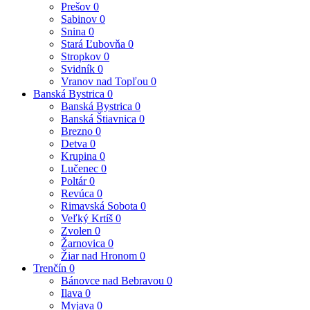
Prešov
0
Sabinov
0
Snina
0
Stará Ľubovňa
0
Stropkov
0
Svidník
0
Vranov nad Topľou
0
Banská Bystrica
0
Banská Bystrica
0
Banská Štiavnica
0
Brezno
0
Detva
0
Krupina
0
Lučenec
0
Poltár
0
Revúca
0
Rimavská Sobota
0
Veľký Krtíš
0
Zvolen
0
Žarnovica
0
Žiar nad Hronom
0
Trenčín
0
Bánovce nad Bebravou
0
Ilava
0
Myjava
0