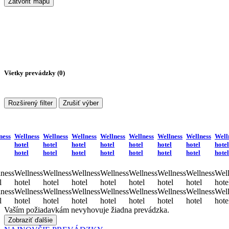
Zatvoriť mapu
Všetky prevádzky (
0
)
Rozširený filter
Zrušiť výber
ness
Wellness
Wellness
Wellness
Wellness
Wellness
Wellness
Wellness
Well
hotel
hotel
hotel
hotel
hotel
hotel
hotel
hotel
hotel
hotel
hotel
hotel
hotel
hotel
hotel
hotel
ness
Wellness
Wellness
Wellness
Wellness
Wellness
Wellness
Wellness
Well
l
hotel
hotel
hotel
hotel
hotel
hotel
hotel
hote
ness
Wellness
Wellness
Wellness
Wellness
Wellness
Wellness
Wellness
Well
l
hotel
hotel
hotel
hotel
hotel
hotel
hotel
hote
Vaším požiadavkám nevyhovuje žiadna prevádzka.
Zobraziť ďalšie