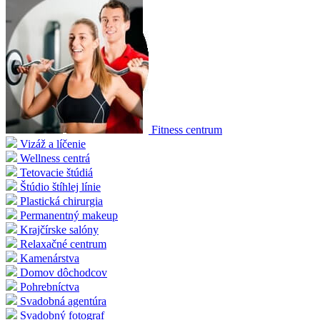
Fitness centrum
Vizáž a líčenie
Wellness centrá
Tetovacie štúdiá
Štúdio štíhlej línie
Plastická chirurgia
Permanentný makeup
Krajčírske salóny
Relaxačné centrum
Kamenárstva
Domov dôchodcov
Pohrebníctva
Svadobná agentúra
Svadobný fotograf