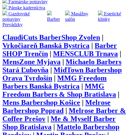
Farmárske potraviny
Pánske kaderníctva
Gazdovské
Masážny
Estetické
potraviny
Barber
salón
klinky
Prevádzky
ClaudiCuts BarberShop Zvolen
|
Vrkočiareň Banská Bystrica
|
Barber
SHOP Trenčín
|
MENSCLUB Trnava
|
MensZone Myjava
|
Michaelo Barbers
Stará Ľubovňa
|
MidTown Barbershop
Orava Tvrdošín
|
MMG Freedom
Barbers Banská Bystrica
|
MMG
Freedom Barbers & Shop Bratislava
|
Mens Barbershop Košice
|
Melrose
Barbershop Poprad
|
Melrose Barber &
Coffee Prešov
|
Me & Myself Barber
Shop Bratislava
|
Mattelo Barbershop