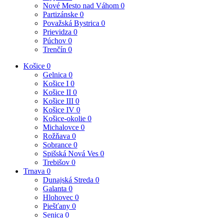
Nové Mesto nad Váhom
0
Partizánske
0
Považská Bystrica
0
Prievidza
0
Púchov
0
Trenčín
0
Košice
0
Gelnica
0
Košice I
0
Košice II
0
Košice III
0
Košice IV
0
Košice-okolie
0
Michalovce
0
Rožňava
0
Sobrance
0
Spišská Nová Ves
0
Trebišov
0
Trnava
0
Dunajská Streda
0
Galanta
0
Hlohovec
0
Piešťany
0
Senica
0