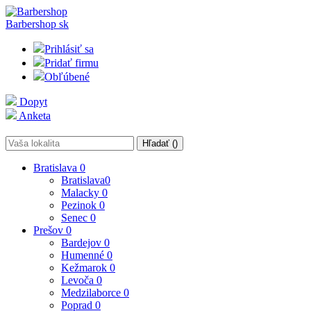
Barbershop
sk
Prihlásiť sa
Pridať firmu
Obľúbené
Dopyt
Anketa
Hľadať (
)
Bratislava
0
Bratislava
0
Malacky
0
Pezinok
0
Senec
0
Prešov
0
Bardejov
0
Humenné
0
Kežmarok
0
Levoča
0
Medzilaborce
0
Poprad
0