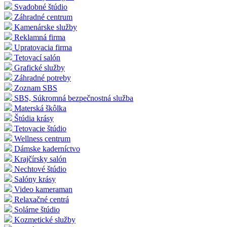
Svadobné štúdio
Záhradné centrum
Kamenárske služby
Reklamná firma
Upratovacia firma
Tetovací salón
Grafické služby
Záhradné potreby
Zoznam SBS
SBS, Súkromná bezpečnostná služba
Materská škôlka
Štúdia krásy
Tetovacie štúdio
Wellness centrum
Dámske kaderníctvo
Krajčírsky salón
Nechtové štúdio
Salóny krásy
Video kameraman
Relaxačné centrá
Solárne štúdio
Kozmetické služby