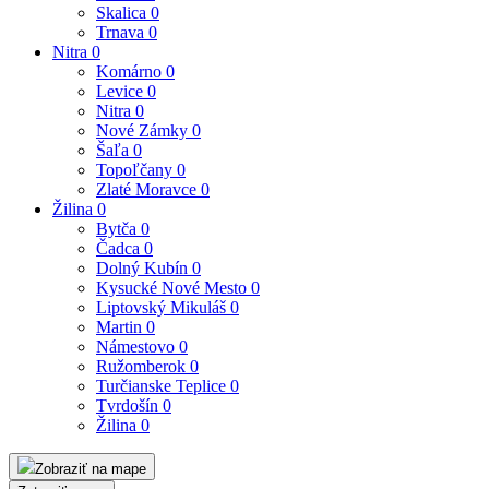
Skalica
0
Trnava
0
Nitra
0
Komárno
0
Levice
0
Nitra
0
Nové Zámky
0
Šaľa
0
Topoľčany
0
Zlaté Moravce
0
Žilina
0
Bytča
0
Čadca
0
Dolný Kubín
0
Kysucké Nové Mesto
0
Liptovský Mikuláš
0
Martin
0
Námestovo
0
Ružomberok
0
Turčianske Teplice
0
Tvrdošín
0
Žilina
0
Zobraziť na mape