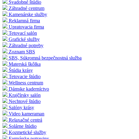
Svadobné štúdio
Záhradné centrum
Kamenárske služby
Reklamná firma
Upratovacia firma
Tetovací salón
Grafické služby
Záhradné potreby
Zoznam SBS
SBS, Súkromná bezpečnostná služba
Materská škôlka
Štúdia krásy
Tetovacie štúdio
Wellness centrum
Dámske kaderníctvo
Krajčírsky salón
Nechtové štúdio
Salóny krásy
Video kameraman
Relaxačné centrá
Solárne štúdio
Kozmetické služby
Farmárske potraviny