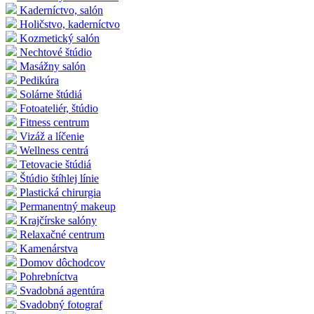
Kaderníctvo, salón
Holičstvo, kaderníctvo
Kozmetický salón
Nechtové štúdio
Masážny salón
Pedikúra
Solárne štúdiá
Fotoateliér, štúdio
Fitness centrum
Vizáž a líčenie
Wellness centrá
Tetovacie štúdiá
Štúdio štíhlej línie
Plastická chirurgia
Permanentný makeup
Krajčírske salóny
Relaxačné centrum
Kamenárstva
Domov dôchodcov
Pohrebníctva
Svadobná agentúra
Svadobný fotograf