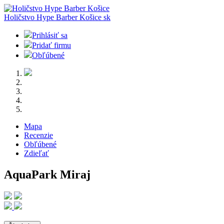
Holičstvo Hype Barber Košice
sk
Prihlásiť sa
Pridať firmu
Obľúbené
Mapa
Recenzie
Obľúbené
Zdieľať
AquaPark Miraj