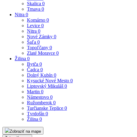
Skalica
0
Trnava
0
Nitra
0
Komárno
0
Levice
0
Nitra
0
Nové Zámky
0
Šaľa
0
Topoľčany
0
Zlaté Moravce
0
Žilina
0
Bytča
0
Čadca
0
Dolný Kubín
0
Kysucké Nové Mesto
0
Liptovský Mikuláš
0
Martin
0
Námestovo
0
Ružomberok
0
Turčianske Teplice
0
Tvrdošín
0
Žilina
0
Zobraziť na mape