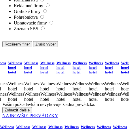
Reklamné firmy
Grafické firmy
Pohrebníctva
Upratovacie firmy
Zoznam SBS
Rozširený filter
Zrušiť výber
ness
Wellness
Wellness
Wellness
Wellness
Wellness
Wellness
Wellness
Well
hotel
hotel
hotel
hotel
hotel
hotel
hotel
hotel
hotel
hotel
hotel
hotel
hotel
hotel
hotel
hotel
ness
Wellness
Wellness
Wellness
Wellness
Wellness
Wellness
Wellness
Well
l
hotel
hotel
hotel
hotel
hotel
hotel
hotel
hote
ness
Wellness
Wellness
Wellness
Wellness
Wellness
Wellness
Wellness
Well
l
hotel
hotel
hotel
hotel
hotel
hotel
hotel
hote
Vaším požiadavkám nevyhovuje žiadna prevádzka.
Zobraziť ďalšie
NAJNOVŠIE PREVÁDZKY
Wellness
Wellness
Wellness
Wellness
Wellness
Wellness
Wellness
Wellness