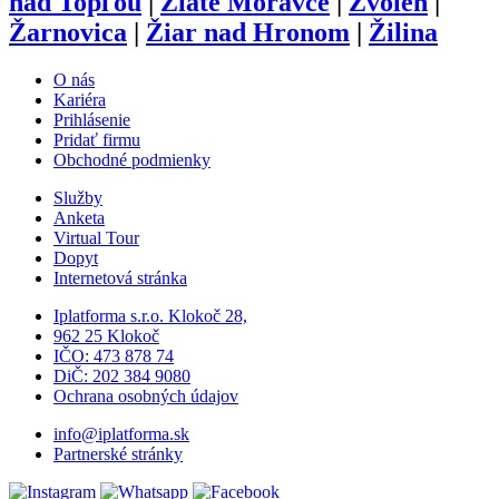
nad Topľou
|
Zlaté Moravce
|
Zvolen
|
Žarnovica
|
Žiar nad Hronom
|
Žilina
O nás
Kariéra
Prihlásenie
Pridať firmu
Obchodné podmienky
Služby
Anketa
Virtual Tour
Dopyt
Internetová stránka
Iplatforma s.r.o. Klokoč 28,
962 25 Klokoč
IČO: 473 878 74
DiČ: 202 384 9080
Ochrana osobných údajov
info@iplatforma.sk
Partnerské stránky