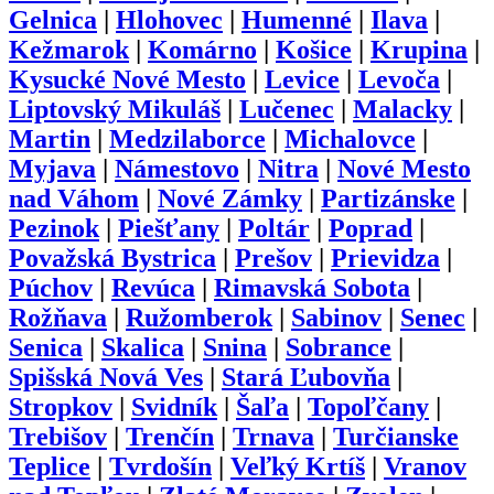
Gelnica
|
Hlohovec
|
Humenné
|
Ilava
|
Kežmarok
|
Komárno
|
Košice
|
Krupina
|
Kysucké Nové Mesto
|
Levice
|
Levoča
|
Liptovský Mikuláš
|
Lučenec
|
Malacky
|
Martin
|
Medzilaborce
|
Michalovce
|
Myjava
|
Námestovo
|
Nitra
|
Nové Mesto
nad Váhom
|
Nové Zámky
|
Partizánske
|
Pezinok
|
Piešťany
|
Poltár
|
Poprad
|
Považská Bystrica
|
Prešov
|
Prievidza
|
Púchov
|
Revúca
|
Rimavská Sobota
|
Rožňava
|
Ružomberok
|
Sabinov
|
Senec
|
Senica
|
Skalica
|
Snina
|
Sobrance
|
Spišská Nová Ves
|
Stará Ľubovňa
|
Stropkov
|
Svidník
|
Šaľa
|
Topoľčany
|
Trebišov
|
Trenčín
|
Trnava
|
Turčianske
Teplice
|
Tvrdošín
|
Veľký Krtíš
|
Vranov