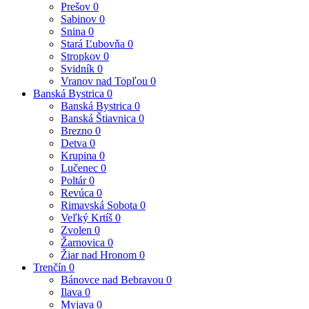
Prešov
0
Sabinov
0
Snina
0
Stará Ľubovňa
0
Stropkov
0
Svidník
0
Vranov nad Topľou
0
Banská Bystrica
0
Banská Bystrica
0
Banská Štiavnica
0
Brezno
0
Detva
0
Krupina
0
Lučenec
0
Poltár
0
Revúca
0
Rimavská Sobota
0
Veľký Krtíš
0
Zvolen
0
Žarnovica
0
Žiar nad Hronom
0
Trenčín
0
Bánovce nad Bebravou
0
Ilava
0
Myjava
0