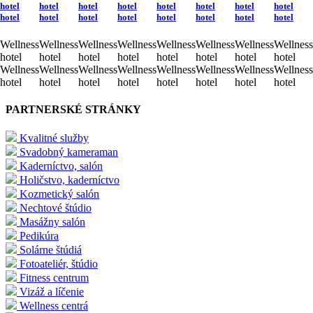
hotel
hotel
hotel
hotel
hotel
hotel
hotel
hotel
hotel
hotel
hotel
hotel
hotel
hotel
hotel
hotel
Wellness
Wellness
Wellness
Wellness
Wellness
Wellness
Wellness
Wellness
hotel
hotel
hotel
hotel
hotel
hotel
hotel
hotel
Wellness
Wellness
Wellness
Wellness
Wellness
Wellness
Wellness
Wellness
hotel
hotel
hotel
hotel
hotel
hotel
hotel
hotel
PARTNERSKÉ STRÁNKY
Kvalitné služby
Svadobný kameraman
Kaderníctvo, salón
Holičstvo, kaderníctvo
Kozmetický salón
Nechtové štúdio
Masážny salón
Pedikúra
Solárne štúdiá
Fotoateliér, štúdio
Fitness centrum
Vizáž a líčenie
Wellness centrá