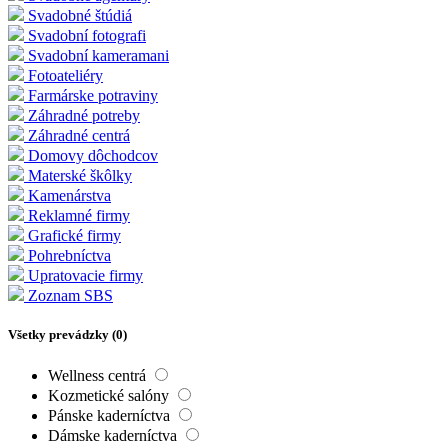
Svadobné štúdiá
Svadobní fotografi
Svadobní kameramani
Fotoateliéry
Farmárske potraviny
Záhradné potreby
Záhradné centrá
Domovy dôchodcov
Materské škôlky
Kamenárstva
Reklamné firmy
Grafické firmy
Pohrebníctva
Upratovacie firmy
Zoznam SBS
Všetky prevádzky (
0
)
Wellness centrá
Kozmetické salóny
Pánske kaderníctva
Dámske kaderníctva