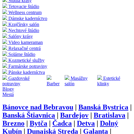
Štúdia krásy
Tetovacie štúdio
Wellness centrum
Dámske kaderníctvo
Krajčírsky salón
Nechtové štúdio
Salóny krásy
Video kameraman
Relaxačné centrá
Solárne štúdio
Kozmetické služby
Farmárske potraviny
Pánske kaderníctva
Gazdovské
Masážny
Estetické
potraviny
Barber
salón
klinky
Blogy
Mestá
Bánovce nad Bebravou
|
Banská Bystrica
|
Banská Štiavnica
|
Bardejov
|
Bratislava
|
Brezno
|
Bytča
|
Čadca
|
Detva
|
Dolný
Kubín
|
Dunajská Streda
|
Galanta
|