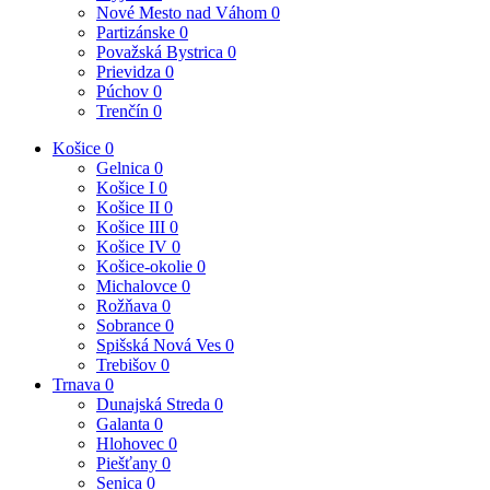
Nové Mesto nad Váhom
0
Partizánske
0
Považská Bystrica
0
Prievidza
0
Púchov
0
Trenčín
0
Košice
0
Gelnica
0
Košice I
0
Košice II
0
Košice III
0
Košice IV
0
Košice-okolie
0
Michalovce
0
Rožňava
0
Sobrance
0
Spišská Nová Ves
0
Trebišov
0
Trnava
0
Dunajská Streda
0
Galanta
0
Hlohovec
0
Piešťany
0
Senica
0