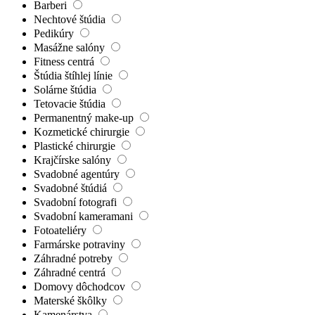
Barberi
Nechtové štúdia
Pedikúry
Masážne salóny
Fitness centrá
Štúdia štíhlej línie
Solárne štúdia
Tetovacie štúdia
Permanentný make-up
Kozmetické chirurgie
Plastické chirurgie
Krajčírske salóny
Svadobné agentúry
Svadobné štúdiá
Svadobní fotografi
Svadobní kameramani
Fotoateliéry
Farmárske potraviny
Záhradné potreby
Záhradné centrá
Domovy dôchodcov
Materské škôlky
Kamenárstva