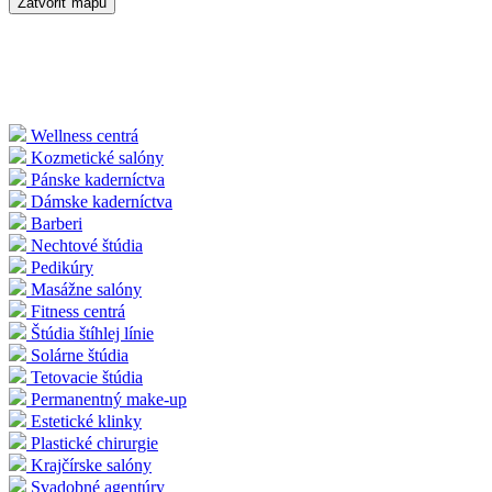
Zatvoriť mapu
Wellness centrá
Kozmetické salóny
Pánske kaderníctva
Dámske kaderníctva
Barberi
Nechtové štúdia
Pedikúry
Masážne salóny
Fitness centrá
Štúdia štíhlej línie
Solárne štúdia
Tetovacie štúdia
Permanentný make-up
Estetické klinky
Plastické chirurgie
Krajčírske salóny
Svadobné agentúry