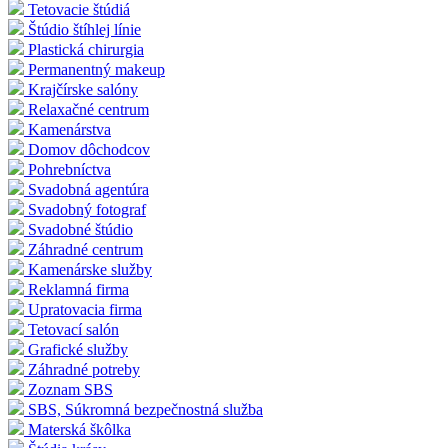
Tetovacie štúdiá
Štúdio štíhlej línie
Plastická chirurgia
Permanentný makeup
Krajčírske salóny
Relaxačné centrum
Kamenárstva
Domov dôchodcov
Pohrebníctva
Svadobná agentúra
Svadobný fotograf
Svadobné štúdio
Záhradné centrum
Kamenárske služby
Reklamná firma
Upratovacia firma
Tetovací salón
Grafické služby
Záhradné potreby
Zoznam SBS
SBS, Súkromná bezpečnostná služba
Materská škôlka