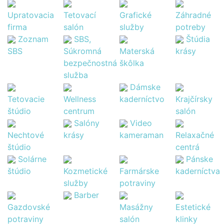
Upratovacia
Tetovací
Grafické
Záhradné
firma
salón
služby
potreby
Zoznam
SBS,
Štúdia
SBS
Súkromná
Materská
krásy
bezpečnostná
škôlka
služba
Dámske
Tetovacie
Wellness
kaderníctvo
Krajčírsky
štúdio
centrum
salón
Salóny
Video
Nechtové
krásy
kameraman
Relaxačné
štúdio
centrá
Solárne
Pánske
štúdio
Kozmetické
Farmárske
kaderníctva
služby
potraviny
Barber
Gazdovské
Masážny
Estetické
potraviny
salón
klinky