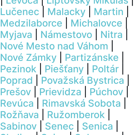
|
Levoča
|
Liptovský Mikuláš
|
Lučenec
|
Malacky
|
Martin
|
Medzilaborce
|
Michalovce
|
Myjava
|
Námestovo
|
Nitra
|
Nové Mesto nad Váhom
|
Nové Zámky
|
Partizánske
|
Pezinok
|
Piešťany
|
Poltár
|
Poprad
|
Považská Bystrica
|
Prešov
|
Prievidza
|
Púchov
|
Revúca
|
Rimavská Sobota
|
Rožňava
|
Ružomberok
|
Sabinov
|
Senec
|
Senica
|