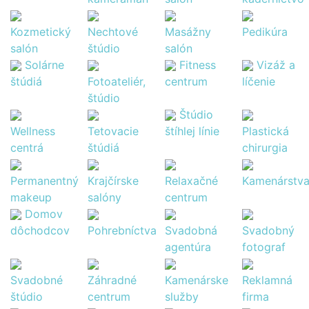
Kozmetický
Nechtové
Masážny
Pedikúra
salón
štúdio
salón
Solárne
Fitness
Vizáž a
štúdiá
Fotoateliér,
centrum
líčenie
štúdio
Štúdio
Wellness
Tetovacie
štíhlej línie
Plastická
centrá
štúdiá
chirurgia
Permanentný
Krajčírske
Relaxačné
Kamenárstv
makeup
salóny
centrum
Domov
dôchodcov
Pohrebníctva
Svadobná
Svadobný
agentúra
fotograf
Svadobné
Záhradné
Kamenárske
Reklamná
štúdio
centrum
služby
firma