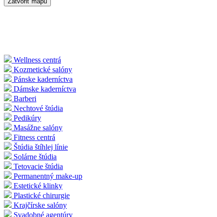
Zatvoriť mapu
Wellness centrá
Kozmetické salóny
Pánske kaderníctva
Dámske kaderníctva
Barberi
Nechtové štúdia
Pedikúry
Masážne salóny
Fitness centrá
Štúdia štíhlej línie
Solárne štúdia
Tetovacie štúdia
Permanentný make-up
Estetické klinky
Plastické chirurgie
Krajčírske salóny
Svadobné agentúry