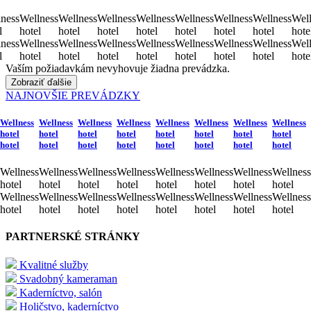
ness
Wellness
Wellness
Wellness
Wellness
Wellness
Wellness
Wellness
Well
l
hotel
hotel
hotel
hotel
hotel
hotel
hotel
hote
ness
Wellness
Wellness
Wellness
Wellness
Wellness
Wellness
Wellness
Well
l
hotel
hotel
hotel
hotel
hotel
hotel
hotel
hote
Vaším požiadavkám nevyhovuje žiadna prevádzka.
Zobraziť ďalšie
NAJNOVŠIE PREVÁDZKY
Wellness
Wellness
Wellness
Wellness
Wellness
Wellness
Wellness
Wellness
hotel
hotel
hotel
hotel
hotel
hotel
hotel
hotel
hotel
hotel
hotel
hotel
hotel
hotel
hotel
hotel
Wellness
Wellness
Wellness
Wellness
Wellness
Wellness
Wellness
Wellness
hotel
hotel
hotel
hotel
hotel
hotel
hotel
hotel
Wellness
Wellness
Wellness
Wellness
Wellness
Wellness
Wellness
Wellness
hotel
hotel
hotel
hotel
hotel
hotel
hotel
hotel
PARTNERSKÉ STRÁNKY
Kvalitné služby
Svadobný kameraman
Kaderníctvo, salón
Holičstvo, kaderníctvo