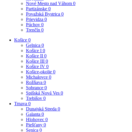
Nové Mesto nad Váhom
0
Partizánske
0
Považská Bystrica
0
Prievidza
0
Púchov
0
Trenčín
0
Košice
0
Gelnica
0
Košice I
0
Košice II
0
Košice III
0
Košice IV
0
Košice-okolie
0
Michalovce
0
Rožňava
0
Sobrance
0
Spišská Nová Ves
0
Trebišov
0
Trnava
0
Dunajská Streda
0
Galanta
0
Hlohovec
0
Piešťany
0
Senica
0