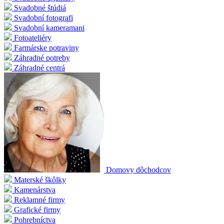
Svadobné štúdiá
Svadobní fotografi
Svadobní kameramani
Fotoateliéry
Farmárske potraviny
Záhradné potreby
Záhradné centrá
Domovy dôchodcov
Materské škôlky
Kamenárstva
Reklamné firmy
Grafické firmy
Pohrebníctva