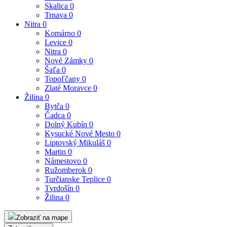
Skalica
0
Trnava
0
Nitra
0
Komárno
0
Levice
0
Nitra
0
Nové Zámky
0
Šaľa
0
Topoľčany
0
Zlaté Moravce
0
Žilina
0
Bytča
0
Čadca
0
Dolný Kubín
0
Kysucké Nové Mesto
0
Liptovský Mikuláš
0
Martin
0
Námestovo
0
Ružomberok
0
Turčianske Teplice
0
Tvrdošín
0
Žilina
0
Zobraziť na mape