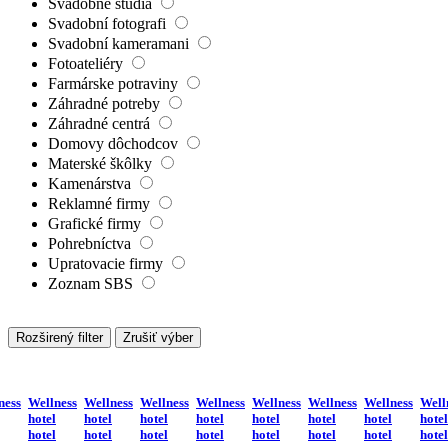
Svadobné štúdiá
Svadobní fotografi
Svadobní kameramani
Fotoateliéry
Farmárske potraviny
Záhradné potreby
Záhradné centrá
Domovy dôchodcov
Materské škôlky
Kamenárstva
Reklamné firmy
Grafické firmy
Pohrebníctva
Upratovacie firmy
Zoznam SBS
Rozširený filter
Zrušiť výber
ness
Wellness
Wellness
Wellness
Wellness
Wellness
Wellness
Wellness
Well
hotel
hotel
hotel
hotel
hotel
hotel
hotel
hotel
hotel
hotel
hotel
hotel
hotel
hotel
hotel
hotel