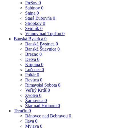
Prešov
0
Sabinov
0
Snina
0
Stará Ľubovňa
0
Stropkov
0
Svidník
0
Vranov nad Topľou
0
Banská Bystrica
0
Banská Bystrica
0
Banská Štiavnica
0
Brezno
0
Detva
0
Krupina
0
Lučenec
0
Poltár
0
Revúca
0
Rimavská Sobota
0
Veľký Krtíš
0
Zvolen
0
Žarnovica
0
Žiar nad Hronom
0
Trenčín
0
Bánovce nad Bebravou
0
Ilava
0
Myjava
0