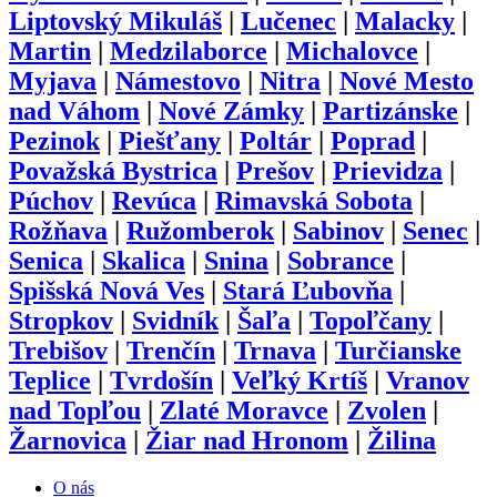
Liptovský Mikuláš
|
Lučenec
|
Malacky
|
Martin
|
Medzilaborce
|
Michalovce
|
Myjava
|
Námestovo
|
Nitra
|
Nové Mesto
nad Váhom
|
Nové Zámky
|
Partizánske
|
Pezinok
|
Piešťany
|
Poltár
|
Poprad
|
Považská Bystrica
|
Prešov
|
Prievidza
|
Púchov
|
Revúca
|
Rimavská Sobota
|
Rožňava
|
Ružomberok
|
Sabinov
|
Senec
|
Senica
|
Skalica
|
Snina
|
Sobrance
|
Spišská Nová Ves
|
Stará Ľubovňa
|
Stropkov
|
Svidník
|
Šaľa
|
Topoľčany
|
Trebišov
|
Trenčín
|
Trnava
|
Turčianske
Teplice
|
Tvrdošín
|
Veľký Krtíš
|
Vranov
nad Topľou
|
Zlaté Moravce
|
Zvolen
|
Žarnovica
|
Žiar nad Hronom
|
Žilina
O nás