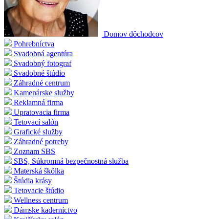
Domov dôchodcov
Pohrebníctva
Svadobná agentúra
Svadobný fotograf
Svadobné štúdio
Záhradné centrum
Kamenárske služby
Reklamná firma
Upratovacia firma
Tetovací salón
Grafické služby
Záhradné potreby
Zoznam SBS
SBS, Súkromná bezpečnostná služba
Materská škôlka
Štúdia krásy
Tetovacie štúdio
Wellness centrum
Dámske kaderníctvo