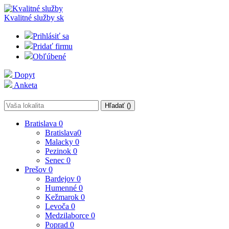
Kvalitné služby
sk
Prihlásiť sa
Pridať firmu
Obľúbené
Dopyt
Anketa
Hľadať (
)
Bratislava
0
Bratislava
0
Malacky
0
Pezinok
0
Senec
0
Prešov
0
Bardejov
0
Humenné
0
Kežmarok
0
Levoča
0
Medzilaborce
0
Poprad
0