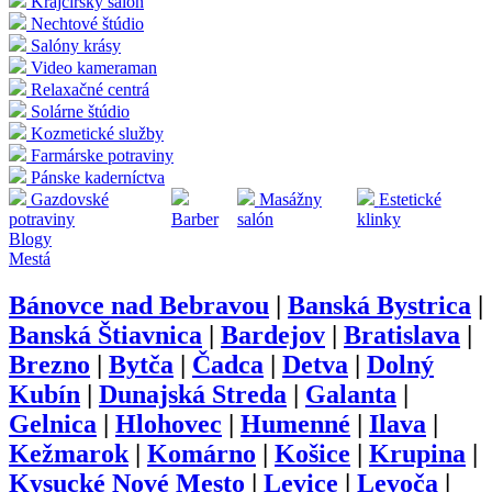
Krajčírsky salón
Nechtové štúdio
Salóny krásy
Video kameraman
Relaxačné centrá
Solárne štúdio
Kozmetické služby
Farmárske potraviny
Pánske kaderníctva
Gazdovské
Masážny
Estetické
potraviny
Barber
salón
klinky
Blogy
Mestá
Bánovce nad Bebravou
|
Banská Bystrica
|
Banská Štiavnica
|
Bardejov
|
Bratislava
|
Brezno
|
Bytča
|
Čadca
|
Detva
|
Dolný
Kubín
|
Dunajská Streda
|
Galanta
|
Gelnica
|
Hlohovec
|
Humenné
|
Ilava
|
Kežmarok
|
Komárno
|
Košice
|
Krupina
|
Kysucké Nové Mesto
|
Levice
|
Levoča
|