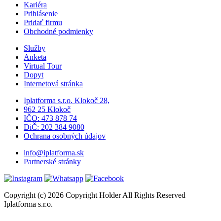
Kariéra
Prihlásenie
Pridať firmu
Obchodné podmienky
Služby
Anketa
Virtual Tour
Dopyt
Internetová stránka
Iplatforma s.r.o. Klokoč 28,
962 25 Klokoč
IČO: 473 878 74
DiČ: 202 384 9080
Ochrana osobných údajov
info@iplatforma.sk
Partnerské stránky
Copyright (c) 2026 Copyright Holder All Rights Reserved
Iplatforma s.r.o.