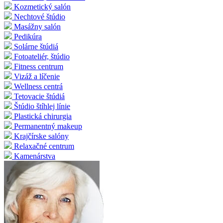
Kozmetický salón
Nechtové štúdio
Masážny salón
Pedikúra
Solárne štúdiá
Fotoateliér, štúdio
Fitness centrum
Vizáž a líčenie
Wellness centrá
Tetovacie štúdiá
Štúdio štíhlej línie
Plastická chirurgia
Permanentný makeup
Krajčírske salóny
Relaxačné centrum
Kamenárstva