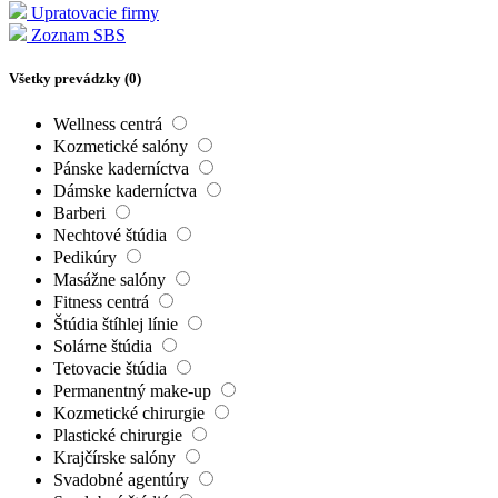
Upratovacie firmy
Zoznam SBS
Všetky prevádzky (
0
)
Wellness centrá
Kozmetické salóny
Pánske kaderníctva
Dámske kaderníctva
Barberi
Nechtové štúdia
Pedikúry
Masážne salóny
Fitness centrá
Štúdia štíhlej línie
Solárne štúdia
Tetovacie štúdia
Permanentný make-up
Kozmetické chirurgie
Plastické chirurgie
Krajčírske salóny
Svadobné agentúry